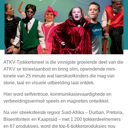
ATKV-Tjokkertoneel is die vinnigste groeiende deel van die
ATKV se toneelaanbod en bring slim, opwindende mini-
tonele van 25 minute wat laerskoolkinders die mag van
storie, taal en visuele uitbeelding laat ontdek.
Hier word selfvertroue, kommunikasievaardighede en
verbeeldingsvermoë speels en magneties ontwikkel.
Na vier streeksfeeste regoor Suid-Afrika – Durban, Pretoria,
Bloemfontein en Kaapstad – met 1 200 tjokkerdeelnemers
en 67 produksies, word die top-6-tjokkerproduksies nou