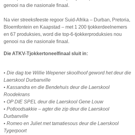
genooi na die nasionale finaal.
Na vier streeksfeeste regoor Suid-Afrika – Durban, Pretoria,
Bloemfontein en Kaapstad – met 1 200 tjokkerdeelnemers
en 67 produksies, word die top-6-tjokkerproduksies nou
genooi na die nasionale finaal.
Die ATKV-Tjokkertoneelfinaal sluit in:
•
Die dag toe Willie Wepener skoolhoof geword het deur die
Laerskool Durbanville
•
Kassandra en die Bendehuis deur die Laerskool
Roodekrans
•
OP DIE SPEL deur die Laerskool Gene Louw
•
Potloodsakkie – agter die zip deur die Laerskool
Durbanville
•
Romeo en Juliet met tamatiesous deur die Laerskool
Tygerpoort