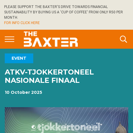
Skip
PLEASE SUPPORT THE BAXTER'S DRIVE TOWARDS FINANCIAL
to
SUSTAINABILITY BY BUYING US A 'CUP OF COFFEE' FROM ONLY R50 PER
main
MONTH.
FOR INFO CLICK HERE
content
EVENT
ATKV-TJOKKERTONEEL
NASIONALE FINAAL
10 October 2025