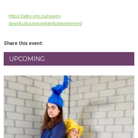
https://atkv.org.za/neem-
deel/kultuurprojekte/tjokkertoneel/
Share this event:
UPCOMING